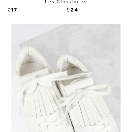
Les Classiques
£
17
£
24